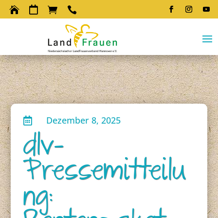




Dezember 8, 2025

dlv-
Pressemitteilu
ng: