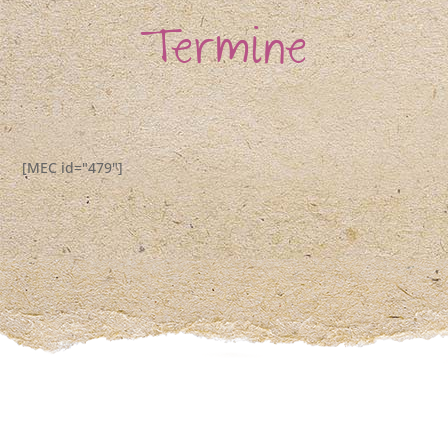
Termine
[MEC id="479"]