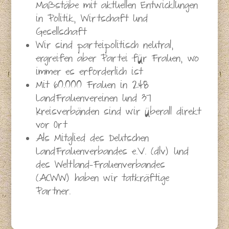
Maßstäbe mit aktuellen Entwicklungen
in Politik, Wirtschaft und
Gesellschaft
Wir sind parteipolitisch neutral,
ergreifen aber Partei für Frauen, wo
immer es erforderlich ist
Mit 60.000 Frauen in 248
LandFrauenvereinen und 37
Kreisverbänden sind wir überall direkt
vor Ort
Als Mitglied des Deutschen
LandFrauenverbandes e.V. (dlv) und
des Weltland-Frauenverbandes
(ACWW) haben wir tatkräftige
Partner.