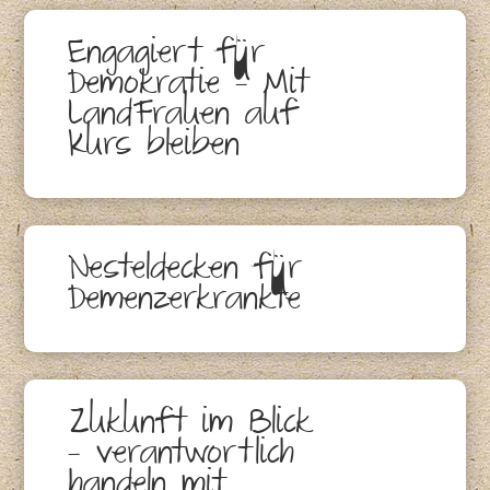
Engagiert für
Demokratie – Mit
LandFrauen auf
Kurs bleiben
Nesteldecken für
Demenzerkrankte
Zukunft im Blick
– verantwortlich
handeln mit