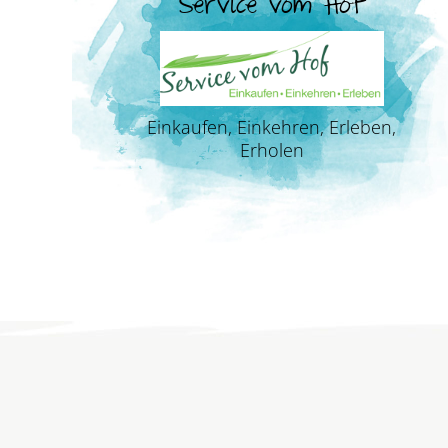
Service vom Hof
Einkaufen, Einkehren, Erleben,
Erholen