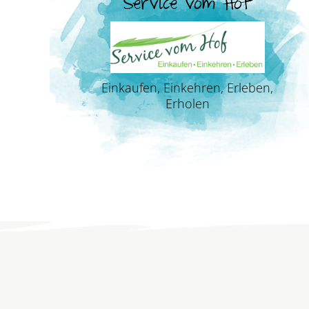
Service vom Hof
Einkaufen, Einkehren, Erleben,
Erholen