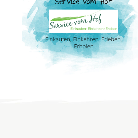
Service vom Hof
Einkaufen, Einkehren, Erleben,
Erholen