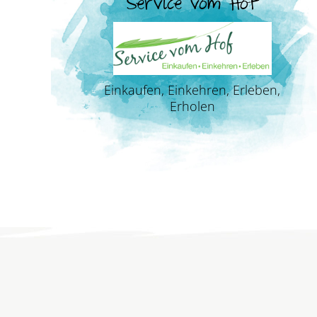
Service vom Hof
Einkaufen, Einkehren, Erleben,
Erholen