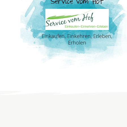
Service vom Hof
Einkaufen, Einkehren, Erleben,
Erholen