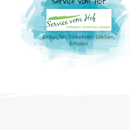
Service vom Hof
Einkaufen, Einkehren, Erleben,
Erholen