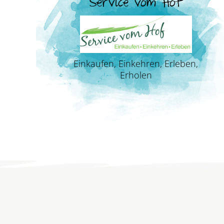
Service vom Hof
Einkaufen, Einkehren, Erleben,
Erholen