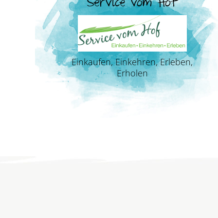
Service vom Hof
Einkaufen, Einkehren, Erleben,
Erholen