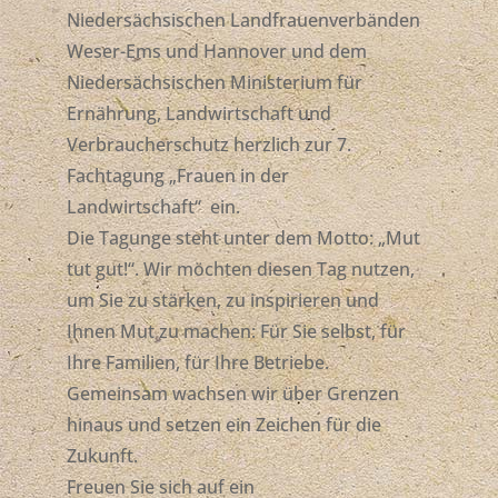
Niedersächsischen Landfrauenverbänden
Weser-Ems und Hannover und dem
Niedersächsischen Ministerium für
Ernährung, Landwirtschaft und
Verbraucherschutz herzlich zur 7.
Fachtagung „Frauen in der
Landwirtschaft“ ein.
Die Tagunge steht unter dem Motto: „Mut
tut gut!“. Wir möchten diesen Tag nutzen,
um Sie zu stärken, zu inspirieren und
Ihnen Mut zu machen: Für Sie selbst, für
Ihre Familien, für Ihre Betriebe.
Gemeinsam wachsen wir über Grenzen
hinaus und setzen ein Zeichen für die
Zukunft.
Freuen Sie sich auf ein