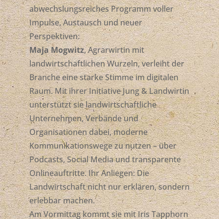
abwechslungsreiches Programm voller
Impulse, Austausch und neuer
Perspektiven:
Maja Mogwitz
, Agrarwirtin mit
landwirtschaftlichen Wurzeln, verleiht der
Branche eine starke Stimme im digitalen
Raum. Mit ihrer Initiative Jung & Landwirtin
unterstützt sie landwirtschaftliche
Unternehmen, Verbände und
Organisationen dabei, moderne
Kommunikationswege zu nutzen – über
Podcasts, Social Media und transparente
Onlineauftritte. Ihr Anliegen: Die
Landwirtschaft nicht nur erklären, sondern
erlebbar machen.
Am Vormittag kommt sie mit Iris Tapphorn