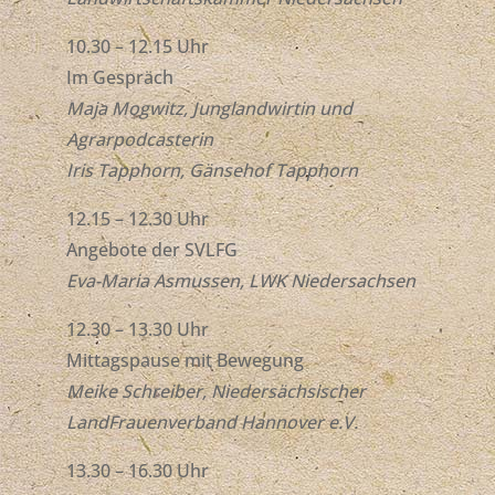
10.30 – 12.15 Uhr
Im Gespräch
Maja Mogwitz, Junglandwirtin und
Agrarpodcasterin
Iris Tapphorn, Gänsehof Tapphorn
12.15 – 12.30 Uhr
Angebote der SVLFG
Eva-Maria Asmussen, LWK Niedersachsen
12.30 – 13.30 Uhr
Mittagspause mit Bewegung
Meike Schreiber, Niedersächsischer
LandFrauenverband Hannover e.V.
13.30 – 16.30 Uhr