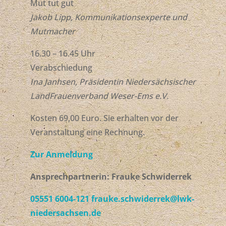
Mut tut gut
Jakob Lipp, Kommunikationsexperte und
Mutmacher
16.30 – 16.45 Uhr
Verabschiedung
Ina Janhsen, Präsidentin Niedersächsischer
LandFrauenverband Weser-Ems e.V.
Kosten 69,00 Euro. Sie erhalten vor der
Veranstaltung eine Rechnung.
Zur Anmeldung
Ansprechpartnerin: Frauke Schwiderrek
05551 6004-121
frauke.schwiderrek@lwk-
niedersachsen.de