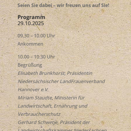
Seien Sie dabei – wir freuen uns auf Sie!
Programm
29.10.2025
09.30 – 10.00 Uhr
Ankommen
10.00 – 10.30 Uhr
Begrüßung
Elisabeth Brunkhorst, Präsidentin
Niedersächsischer LandFrauenverband
Hannover e.V.
Miriam Staudte, Ministerin für
Landwirtschaft, Ernährung und
Verbraucherschutz
Gerhard Schwetje, Präsident der
Landwirtschaftskammer Niedersachsen