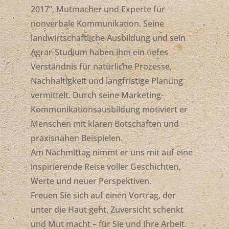
2017“, Mutmacher und Experte für
nonverbale Kommunikation. Seine
landwirtschaftliche Ausbildung und sein
Agrar-Studium haben ihm ein tiefes
Verständnis für natürliche Prozesse,
Nachhaltigkeit und langfristige Planung
vermittelt. Durch seine Marketing-
Kommunikationsausbildung motiviert er
Menschen mit klaren Botschaften und
praxisnahen Beispielen.
Am Nachmittag nimmt er uns mit auf eine
inspirierende Reise voller Geschichten,
Werte und neuer Perspektiven.
Freuen Sie sich auf einen Vortrag, der
unter die Haut geht, Zuversicht schenkt
und Mut macht – für Sie und Ihre Arbeit.