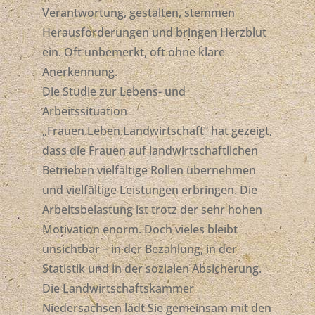
Verantwortung, gestalten, stemmen
Herausforderungen und bringen Herzblut
ein. Oft unbemerkt, oft ohne klare
Anerkennung.
Die Studie zur Lebens- und
Arbeitssituation
„Frauen.Leben.Landwirtschaft“ hat gezeigt,
dass die Frauen auf landwirtschaftlichen
Betrieben vielfältige Rollen übernehmen
und vielfältige Leistungen erbringen. Die
Arbeitsbelastung ist trotz der sehr hohen
Motivation enorm. Doch vieles bleibt
unsichtbar – in der Bezahlung, in der
Statistik und in der sozialen Absicherung.
Die Landwirtschaftskammer
Niedersachsen lädt Sie gemeinsam mit den