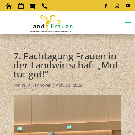




7. Fachtagung Frauen in
der Landwirtschaft „Mut
tut gut!“
von
NLV Hannover
|
Apr. 23, 2025