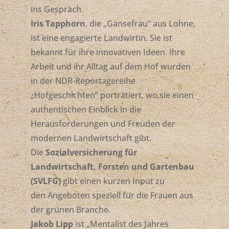
ins Gespräch.
Iris Tapphorn
, die „Gänsefrau“ aus Lohne,
ist eine engagierte Landwirtin. Sie ist
bekannt für ihre innovativen Ideen. Ihre
Arbeit und ihr Alltag auf dem Hof wurden
in der NDR-Reportagereihe
„Hofgeschichten“ porträtiert, wo sie einen
authentischen Einblick in die
Herausforderungen und Freuden der
modernen Landwirtschaft gibt.
Die
Sozialversicherung für
Landwirtschaft, Forsten und Gartenbau
(SVLFG)
gibt einen kurzen Input zu
den Angeboten speziell für die Frauen aus
der grünen Branche.
Jakob Lipp
ist „Mentalist des Jahres