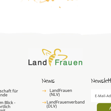
News
Newslet
LandFrauen
schaft für
$
(NLV)
ände
LandFrauenverband
m Blick -
$
(DLV)
rtlich
mit