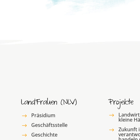
LandFrauen (NLV)
Projekte
Landwirt
Präsidium
$
$
kleine H
Geschäftsstelle
$
Zukunft i
$
verantwo
Geschichte
$
handeln 