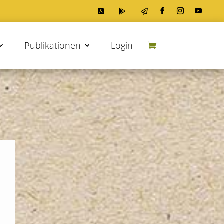



Publikationen
Login