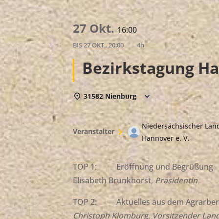
27 Okt.
16:00
BIS
27 OKT., 20:00
4h
Bezirkstagung H
31582 Nienburg
Niedersächsischer La
Veranstalter
Hannover e. V.
TOP 1: Eröffnung und Begrüßung
Elisabeth Brunkhorst,
Präsidentin
TOP 2: Aktuelles aus dem Agrarber
Christoph Klomburg
,
Vorsitzender Land