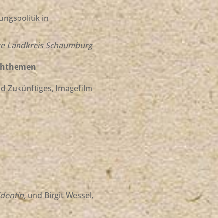
ngspolitik in
gte Landkreis Schaumburg
chthemen
 Zukünftiges, Imagefilm
identin,
und Birgit Wessel,