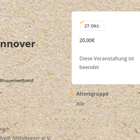
27 Okt.
annover
20,00€
Diese Veranstaltung ist
beendet
ndFrauenverband
Altersgruppe
Alle
eich
volk Mittelweser e. V.