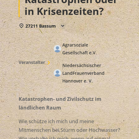
in Krisenzeiten?
27211 Bassum
Agrarsoziale
Gesellschaft e.V.
Veranstalter
Niedersächsischer
LandFrauenverband
Hannover e. V.
Katastrophen- und Zivilschutz im
ländlichen Raum
Wie schütze ich mich und meine
Mitmenschen bei Sturm oder Hochwasser?
Wie verhalte ich mich, wenn auf einmal