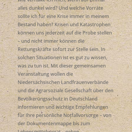
alles dunkel wird? Und welche Vorräte
sollte ich für eine Krise immer in meinem
Bestand haben? Krisen und Katastrophen
können uns jederzeit auf die Probe stellen
– und nicht immer können die
Rettungskräfte sofort zur Stelle sein. In
solchen Situationen ist es gut zu wissen,
was zu tun ist. Mit dieser gemeinsamen
Veranstaltung wollen die
Niedersächsischen Landfrauenverbände
und die Agrarsoziale Gesellschaft über den
Bevölkerungsschutz in Deutschland
informieren und wichtige Empfehlungen
für Ihre persönliche Notfallvorsorge – von
der Dokumentenmappe bis zum
Lebensmittelvorrat – geben.