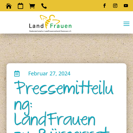




Februar 27, 2024

Pressemitteilu
ng:
LandFrauen