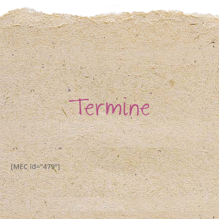
Termine
[MEC id="479"]