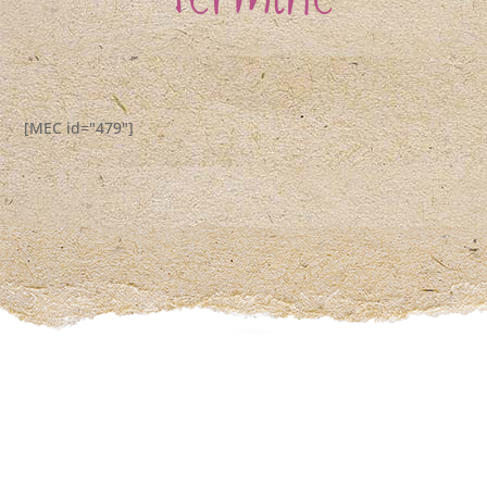
Termine
[MEC id="479"]