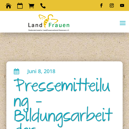




Juni 8, 2018

Pressemitteilu
ng –
Bildungsarbeit