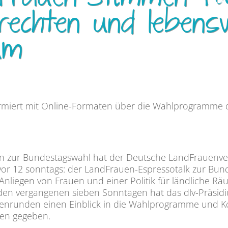
Frauen-Stimmen fü
erechten und leben
um
iert mit Online-Formaten über die Wahlprogramme de
n zur Bundestagswahl hat der Deutsche LandFrauenverb
 vor 12 sonntags: der LandFrauen-Espressotalk zur Bu
Anliegen von Frauen und einer Politik für ländliche R
 den vergangenen sieben Sonntagen hat das dlv-Präsidi
enrunden einen Einblick in die Wahlprogramme und 
ien gegeben.