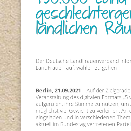
450.000 Land
geschlechterg
ländlichen Ra
Der Deutsche LandFrauenverband inform
LandFrauen auf, wählen zu gehen
Berlin, 21.09.2021
– Auf der Zielgerade
Veranstaltung des digitalen Formats „5
aufgerufen, ihre Stimme zu nutzen, um 
möglichst viel Gewicht zu verleihen. An
eingeladen und in verschiedenen Them
aktuell im Bundestag vertretenen Parte