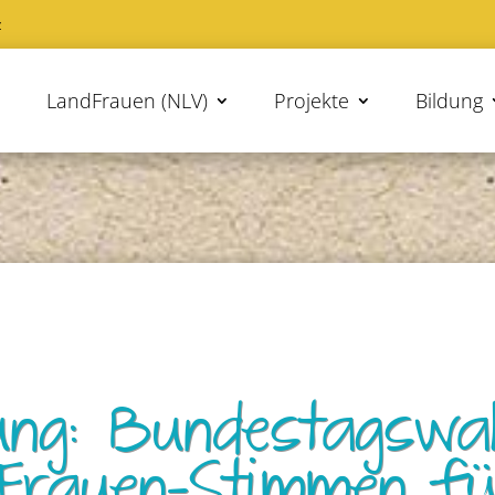
z
LandFrauen (NLV)
Projekte
Bildung
lung: Bundestagswa