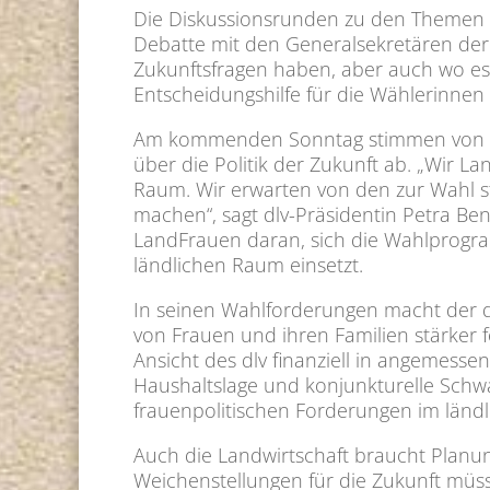
Die Diskussionsrunden zu den Themen F
Debatte mit den Generalsekretären der 
Zukunftsfragen haben, aber auch wo es 
Entscheidungshilfe für die Wählerinne
Am kommenden Sonntag stimmen von de
über die Politik der Zukunft ab. „Wir L
Raum. Wir erwarten von den zur Wahl st
machen“, sagt dlv-Präsidentin Petra Ben
LandFrauen daran, sich die Wahlprogr
ländlichen Raum einsetzt.
In seinen Wahlforderungen macht der dl
von Frauen und ihren Familien stärker 
Ansicht des dlv finanziell in angemess
Haushaltslage und konjunkturelle Schw
frauenpolitischen Forderungen im länd
Auch die Landwirtschaft braucht Planung
Weichenstellungen für die Zukunft müss