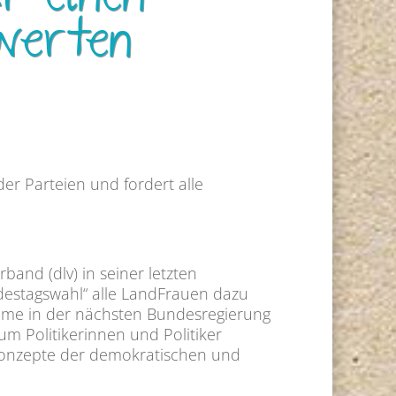
r einen
swerten
r Parteien und fordert alle
and (dlv) in seiner letzten
ndestagswahl“ alle LandFrauen dazu
äume in der nächsten Bundesregierung
um Politikerinnen und Politiker
Konzepte der demokratischen und