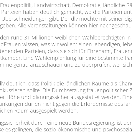
rauenpolitik, Landwirtschaft, Demokratie, ländliche 
Parteien haben deutlich gemacht, wo die Parteien unte
Überschneidungen gibt. Der dlv möchte mit seiner dig
n geben. Alle Veranstaltungen können hier nachgeschau
n rund 31 Millionen weiblichen Wahlberechtigten in
andFrauen wissen, was wir wollen: einen lebendigen, leb
ehenden Parteien, dass sie sich für Ehrenamt, Frauen
tkämper. Eine Wahlempfehlung für eine bestimmte Partei
amme genau anzuschauen und zu überprüfen, wer sich 
v deutlich, dass Politik die ländlichen Räume als Ch
fokussieren sollte. Die Durchsetzung frauenpolitische
ener Höhe und planungssicher ausgestattet werden. Ein
ankungen dürfen nicht gegen die Erfordernisse des län
lichen Raum ausgespielt werden.
ssicherheit durch eine neue Bundesregierung, ist der 
e es gelingen, die sozio-ökonomische und psychosozia