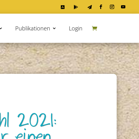



Publikationen
Login
hl 2021: