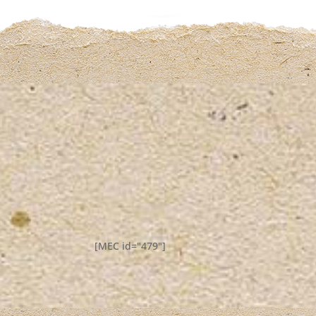
[MEC id="479"]