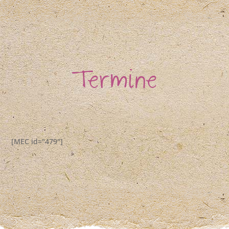
Termine
[MEC id="479"]