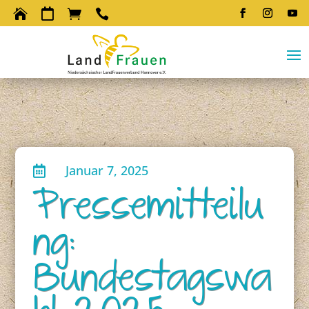




Januar 7, 2025

Pressemitteilu
ng:
Bundestagswa