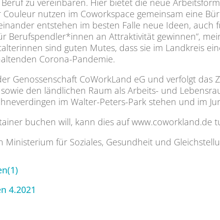
 Beruf zu vereinbaren. Hier bietet die neue Arbeitsform
r Couleur nutzen im Coworkspace gemeinsam eine Büro
inander entstehen im besten Falle neue Ideen, auch für
 Berufspendler*innen an Attraktivität gewinnen“, meint
alterinnen sind guten Mutes, dass sie im Landkreis ei
nhaltenden Corona-Pandemie.
 der Genossenschaft CoWorkLand eG und verfolgt das Z
wie den ländlichen Raum als Arbeits- und Lebensrau
hneverdingen im Walter-Peters-Park stehen und im Jun
tainer buchen will, kann dies auf www.coworkland.de t
 Ministerium für Soziales, Gesundheit und Gleichstellu
en(1)
en 4.2021