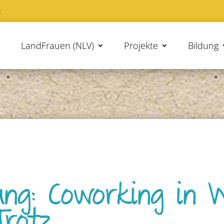
z
LandFrauen (NLV)
Projekte
Bildung
ung: Coworking in W