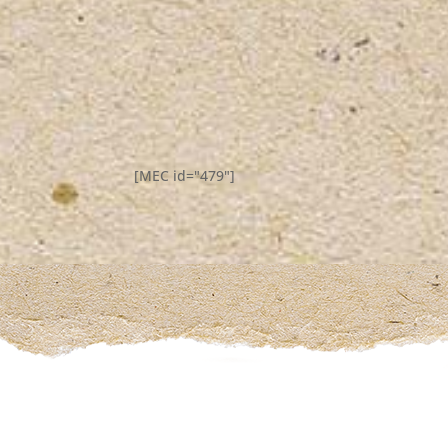
[MEC id="479"]