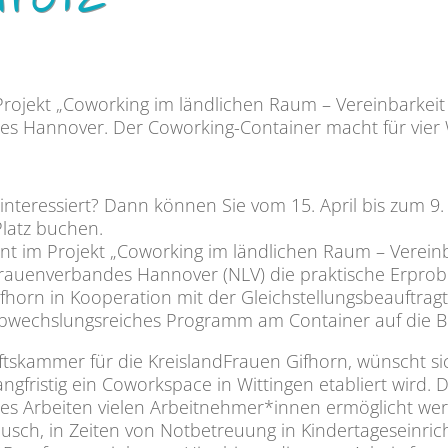
rotz
Projekt „Coworking im ländlichen Raum – Vereinbarkeit
s Hannover. Der Coworking-Container macht für vier 
interessiert? Dann können Sie vom 15. April bis zum 9
Platz buchen.
t im Projekt „Coworking im ländlichen Raum – Vereinb
Frauenverbandes Hannover (NLV) die praktische Erpro
horn in Kooperation mit der Gleich­stellungs­beauftra
abwechslungsreiches Programm am Container auf die Bei
aftskammer für die KreislandFrauen Gifhorn, wünscht si
ngfristig ein Coworkspace in Wittingen etabliert wird.
s Arbeiten vielen Arbeitnehmer*innen ermöglicht we
ausch, in Zeiten von Notbetreuung in Kindertageseinric