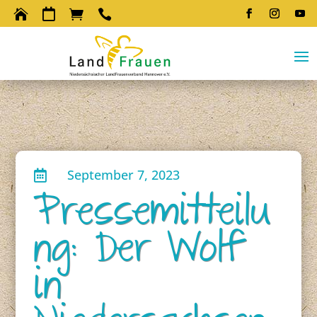




September 7, 2023

Pressemitteilu
ng: Der Wolf
in