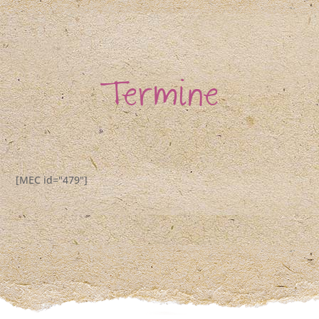
Termine
[MEC id="479"]