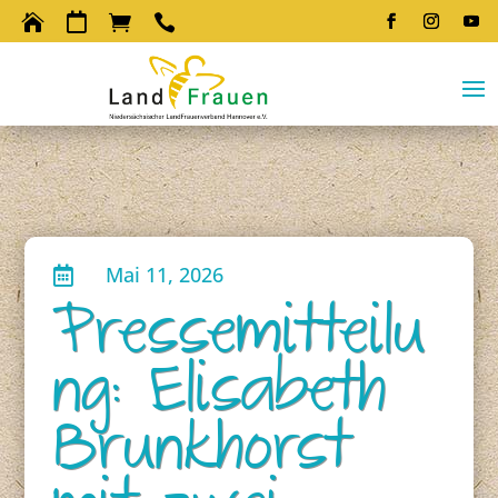




Mai 11, 2026

Pressemitteilu
ng: Elisabeth
Brunkhorst