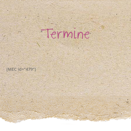
Termine
[MEC id="479"]