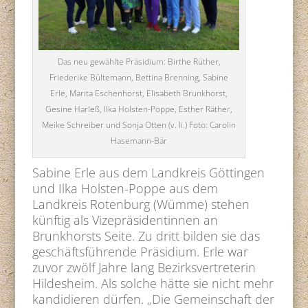
Das neu gewählte Präsidium: Birthe Rüther,
Friederike Bültemann, Bettina Brenning, Sabine
Erle, Marita Eschenhorst, Elisabeth Brunkhorst,
Gesine Harleß, Ilka Holsten-Poppe, Esther Räther,
Meike Schreiber und Sonja Otten (v. li.) Foto: Carolin
Hasemann-Bär
Sabine Erle aus dem Landkreis Göttingen
und Ilka Holsten-Poppe aus dem
Landkreis Rotenburg (Wümme) stehen
künftig als Vizepräsidentinnen an
Brunkhorsts Seite. Zu dritt bilden sie das
geschäftsführende Präsidium. Erle war
zuvor zwölf Jahre lang Bezirksvertreterin
Hildesheim. Als solche hätte sie nicht mehr
kandidieren dürfen. „Die Gemeinschaft der