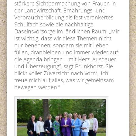
stärkere Sichtbarmachung von Frauen in
der Landwirtschaft, Ernährungs- und
Verbraucherbildung als fest verankertes
Schulfach sowie die nachhaltige
Daseinsvorsorge im ländlichen Raum. „Mir
ist wichtig, dass wir diese Themen nicht
nur benennen, sondern sie mit Leben
füllen, dranbleiben und immer wieder auf
die Agenda bringen – mit Herz, Ausdauer
und Überzeugung“, sagt Brunkhorst. Sie
blickt voller Zuversicht nach vorn: „Ich
freue mich auf alles, was wir gemeinsam
bewegen werden.“