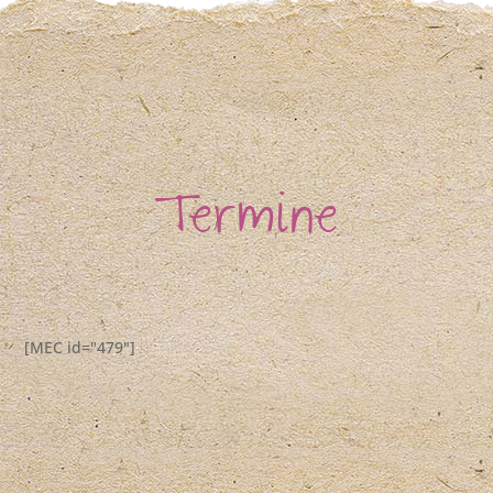
Termine
[MEC id="479"]