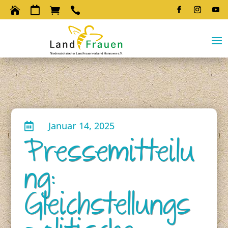




Januar 14, 2025

Pressemitteilu
ng:
Gleichstellungs