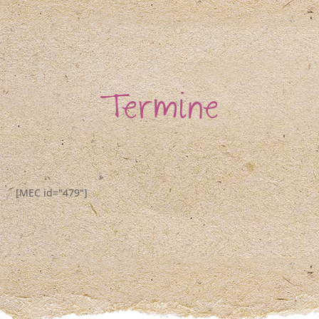
Termine
[MEC id="479"]