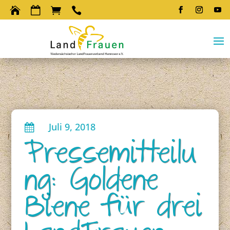




Juli 9, 2018

Pressemitteilu
ng: Goldene
Biene für drei