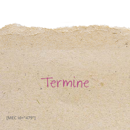
Termine
[MEC id="479"]