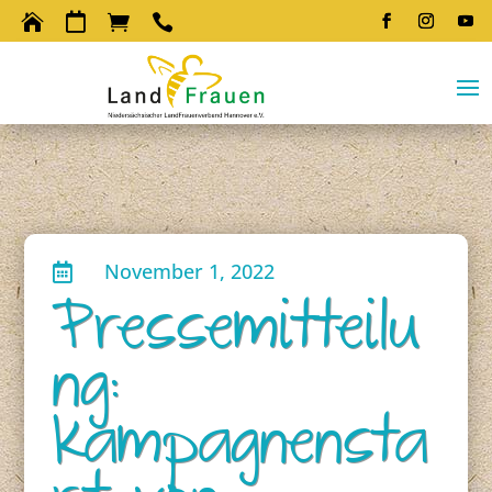




November 1, 2022

Pressemitteilu
ng:
Kampagnensta