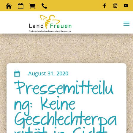




August 31, 2020

Pressemitteilu
ng: Keine
Geschlechterpa