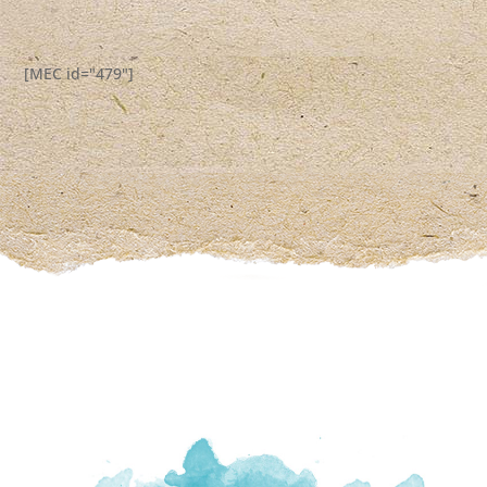
[MEC id="479"]