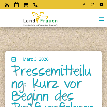




März 3, 2026

Pressemitteilu
ng: Kurz vor
Beginn des