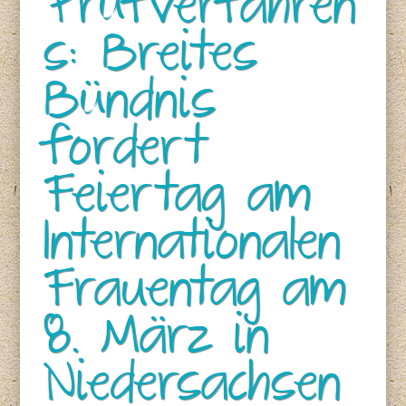
Prüfverfahren
s: Breites
Bündnis
fordert
Feiertag am
Internationalen
Frauentag am
8. März in
Niedersachsen