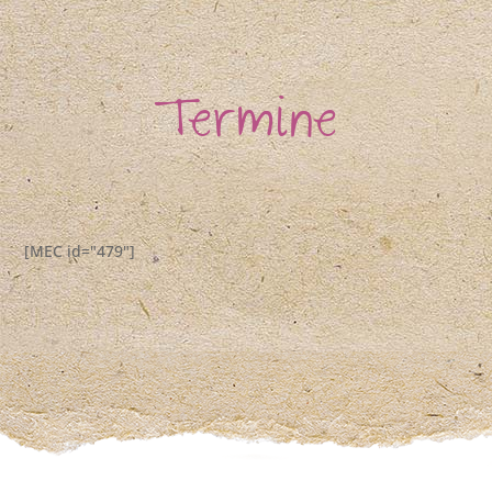
Termine
[MEC id="479"]