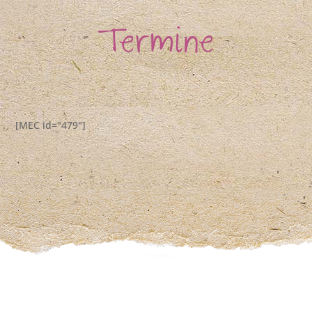
Termine
[MEC id="479"]