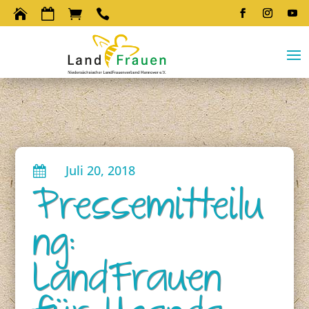




Juli 20, 2018

Pressemitteilu
ng:
LandFrauen