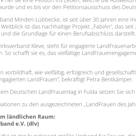
 rief sie eine Petition ins Leben, welche die Ausweit
 wurde und es bis vor den Petitionsausschuss des Deut
rband Minden-Lübbecke, ist seit über 30 Jahren eine In
n Weitblick ist das nachhaltige Projekt „FabiAn“, das s
 und die Grundlage für einen Berufsabschluss darstellt.
irksverband Kleve, steht für engagierte LandFrauenarb
en. So schafft sie es, das vielfältige LandFrauenenga
orbildhaft, wie vielfältig, erfolgreich und gesellschaft
 engagierten LandFrauen“, bekräftigt Petra Bentkämper.
dem Deutschen LandFrauentag in Fulda setzen Sie sich 
mationen zu den ausgezeichneten „LandFrauen des Jah
 im ländlichen Raum:
and e.V. (dlv)