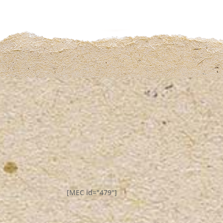
[MEC id="479"]