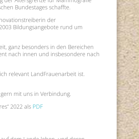
ung der Altersgrenze für Mammografie
schen Bundestages schaffte.
novationstreiberin der
eit 2003 Bildungsangebote rund um
eit, ganz besonders in den Bereichen
gement nach innen und insbesondere nach
lich relevant LandFrauenarbeit ist.
gern mit uns in Verbindung.
res“ 2022 als
PDF