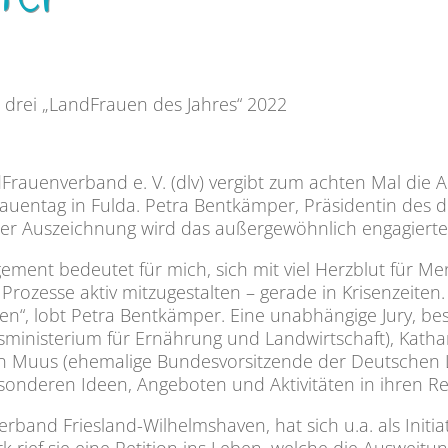
ter
drei „LandFrauen des Jahres“ 2022
rauenverband e. V. (dlv) vergibt zum achten Mal die A
entag in Fulda. Petra Bentkämper, Präsidentin des dl
t der Auszeichnung wird das außergewöhnlich engagier
ent bedeutet für mich, sich mit viel Herzblut für Me
 Prozesse aktiv mitzugestalten – gerade in Krisenzeiten
“, lobt Petra Bentkämper. Eine unabhängige Jury, bes
sministerium für Ernährung und Landwirtschaft), Kathar
 Muus (ehemalige Bundesvorsitzende der Deutschen L
esonderen Ideen, Angeboten und Aktivitäten in ihren 
erband Friesland-Wilhelmshaven, hat sich u.a. als Ini