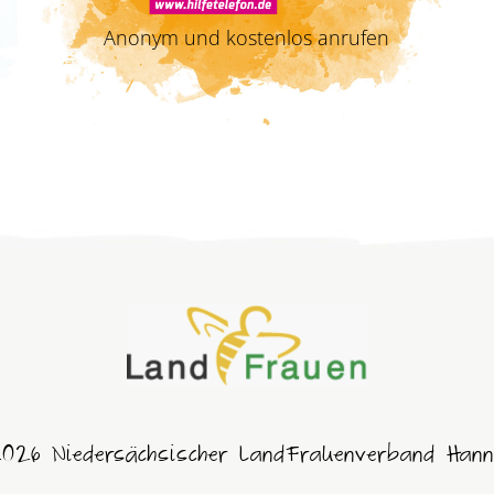
Anonym und kostenlos anrufen
026 Niedersächsischer LandFrauenverband Hann