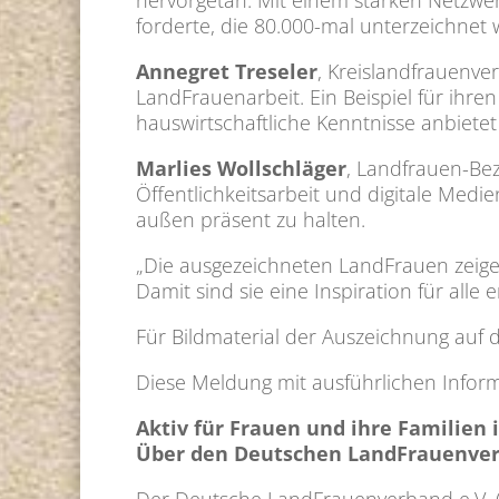
hervorgetan. Mit einem starken Netzwerk
forderte, die 80.000-mal unterzeichnet
Annegret Treseler
, Kreislandfrauenve
LandFrauenarbeit. Ein Beispiel für ihre
hauswirtschaftliche Kenntnisse anbietet
Marlies Wollschläger
, Landfrauen-Bez
Öffentlichkeitsarbeit und digitale Medi
außen präsent zu halten.
„Die ausgezeichneten LandFrauen zeigen v
Damit sind sie eine Inspiration für alle
Für Bildmaterial der Auszeichnung auf 
Diese Meldung mit ausführlichen Infor
Aktiv für Frauen und ihre Familien
Über den Deutschen LandFrauenverb