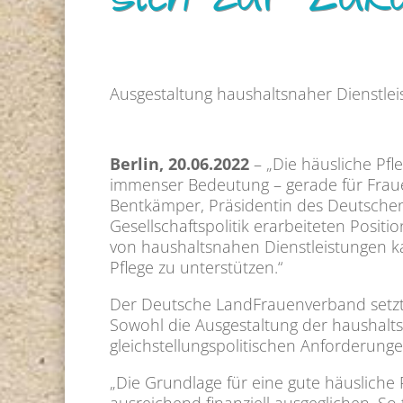
sich zur Zuku
Ausgestaltung haushaltsnaher Dienstle
Berlin, 20.06.2022
– „Die häusliche Pfl
immenser Bedeutung – gerade für Frauen
Bentkämper, Präsidentin des Deutschen
Gesellschaftspolitik erarbeiteten Posit
von haushaltsnahen Dienstleistungen ka
Pflege zu unterstützen.“
Der Deutsche LandFrauenverband setzt da
Sowohl die Ausgestaltung der haushalts
gleichstellungspolitischen Anforderung
„Die Grundlage für eine gute häusliche P