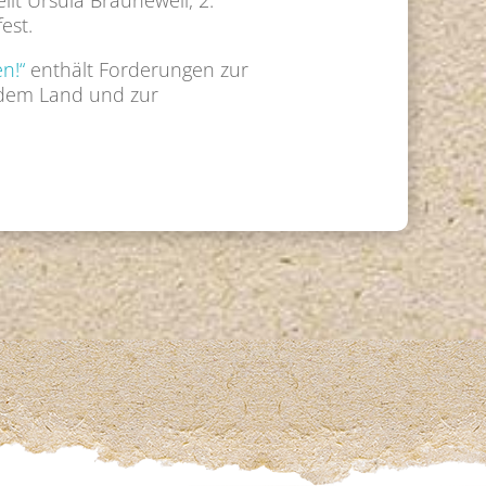
llt Ursula Braunewell, 2.
est.
n!“
enthält Forderungen zur
f dem Land und zur