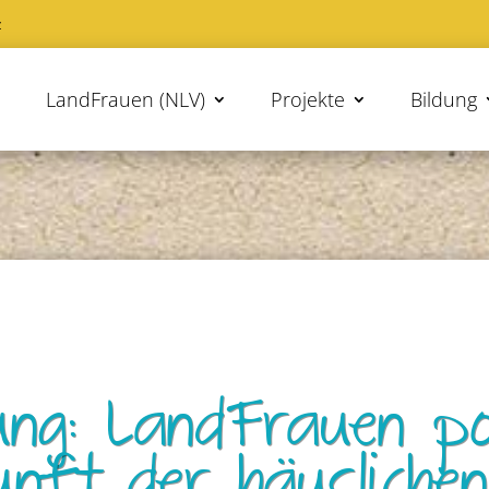
z
LandFrauen (NLV)
Projekte
Bildung
ung: LandFrauen po