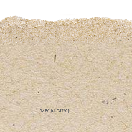
[MEC id="479"]