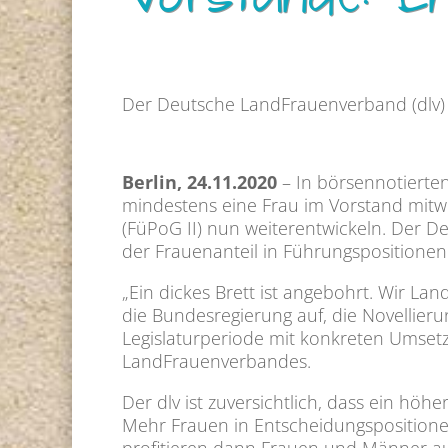
Vorstände: En
Der Deutsche LandFrauenverband (dlv) b
Berlin, 24.11.2020
– In börsennotierte
mindestens eine Frau im Vorstand mitwir
(FüPoG II) nun weiterentwickeln. Der 
der Frauenanteil in Führungspositione
„Ein dickes Brett ist angebohrt. Wir La
die Bundesregierung auf, die Novellier
Legislaturperiode mit konkreten Umset
LandFrauenverbandes.
Der dlv ist zuversichtlich, dass ein hö
Mehr Frauen in Entscheidungspositione