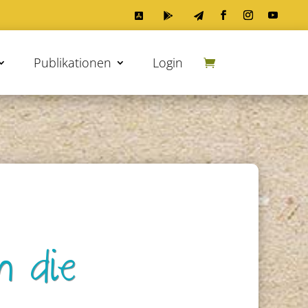



Publikationen
Login
n die