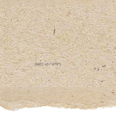
[MEC id="479"]