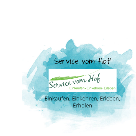
Service vom Hof
Einkaufen, Einkehren, Erleben,
Erholen