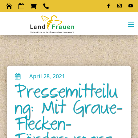




April 28, 2021

Pressemitteilu
ng: Mit Graue-
Flecken-