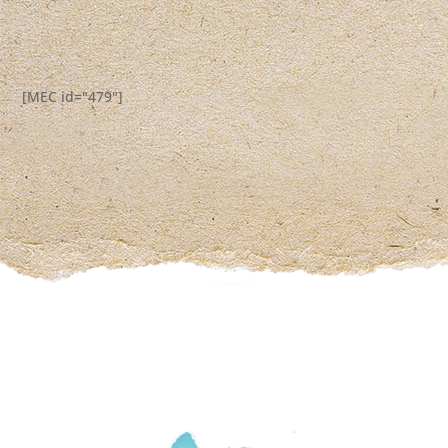
[MEC id="479"]