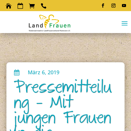




März 6, 2019

Pressemitteilu
ng – Mit
jungen Frauen