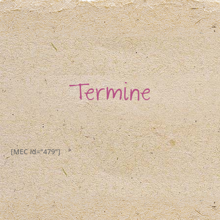
Termine
[MEC id="479"]