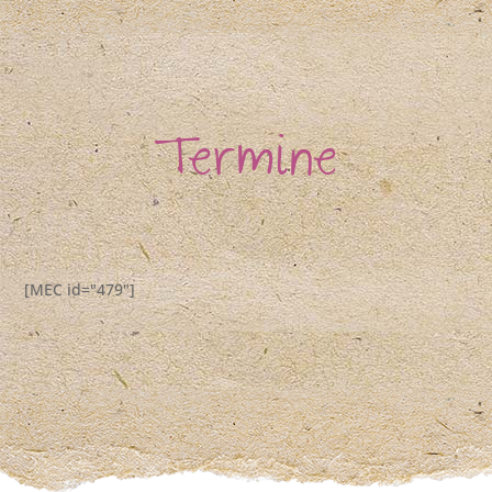
Termine
[MEC id="479"]