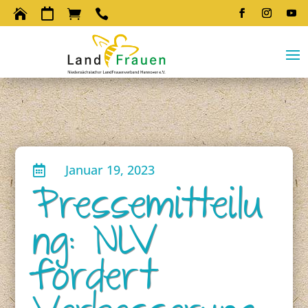




Januar 19, 2023

Pressemitteilu
ng: NLV
fordert