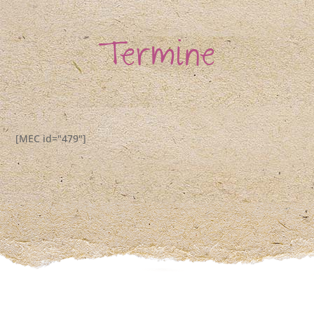
Termine
[MEC id="479"]