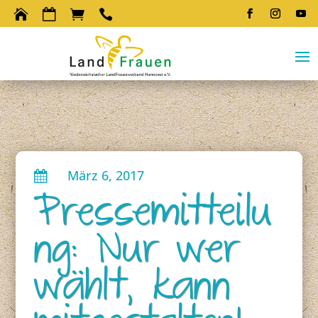




März 6, 2017

Pressemitteilu
ng: Nur wer
wählt, kann