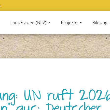
z
LandFrauen (NLV)
Projekte
Bildung
lung: UN ruft 202