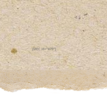
[MEC id="479"]