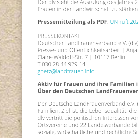
Der dlv sieht die Ausrufung des Jahres 
Frauen in der Landwirtschaft zu stärke
Pressemitteilung als PDF
:
UN ruft 20
PRESSEKONTAKT
Deutscher LandFrauenverband e.V. (dlv
Presse- und Öffentlichkeitsarbeit | Anj
Claire-Waldoff-Str. 7 | 10117 Berlin
T 030 28 44 929-14
goetz@landfrauen.info
Aktiv für Frauen und ihre Familien
Über den Deutschen LandFrauenverb
Der Deutsche LandFrauenverband e.V. (d
Familien. Ziel ist, die Lebensqualität, 
dlv vertritt die politischen Interessen
Ortsvereine und 22 Landesverbände bild
soziale, wirtschaftliche und rechtliche 