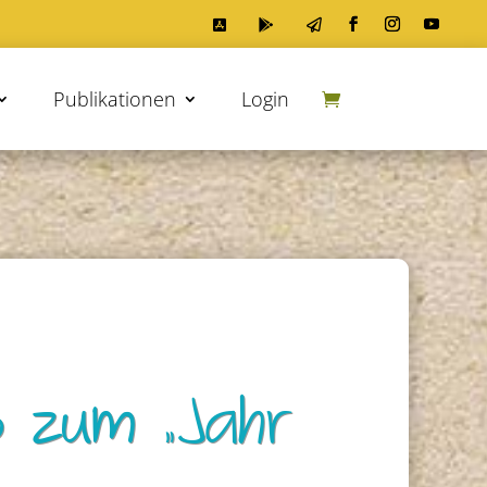



Publikationen
Login
6 zum „Jahr