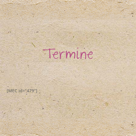
Termine
[MEC id="479"]