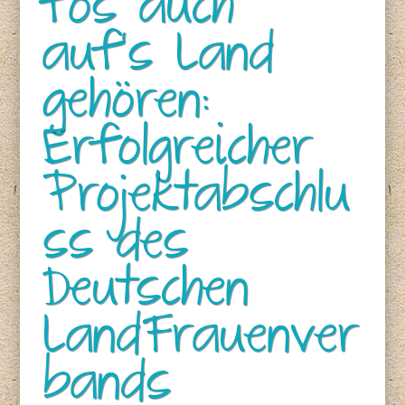
fos auch
auf‘s Land
gehören:
Erfolgreicher
Projektabschlu
ss des
Deutschen
LandFrauenver
bands