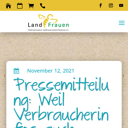




November 12, 2021

Pressemitteilu
ng: Weil
Verbraucherin