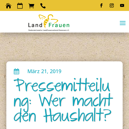




März 21, 2019

Pressemitteilu
ng: Wer macht
den Haushalt?