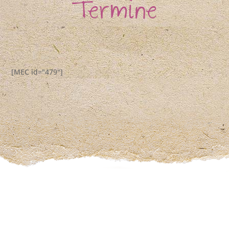
Termine
[MEC id="479"]