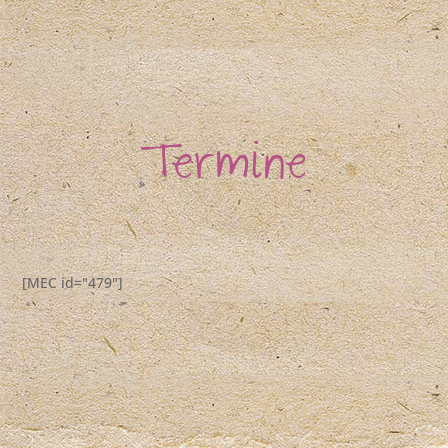
Termine
[MEC id="479"]