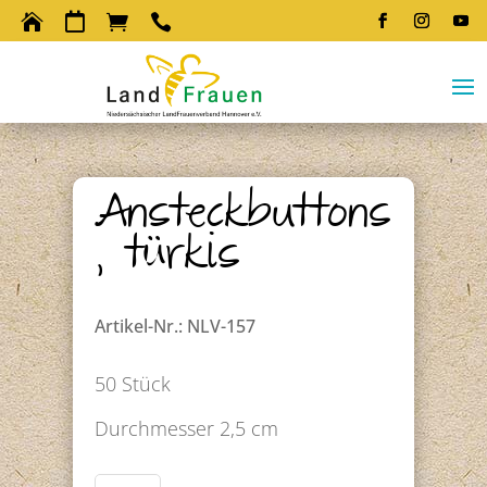




Ansteckbuttons
, türkis
Artikel-Nr.: NLV-157
50 Stück
Durchmesser 2,5 cm
Ansteckbuttons,