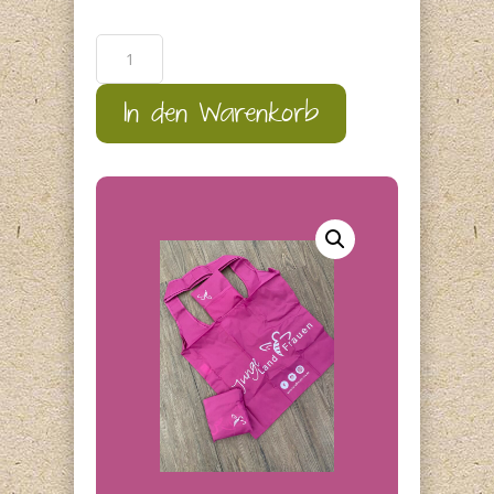
Mehrwegtasche
Junge
LandFrauen
In den Warenkorb
Menge