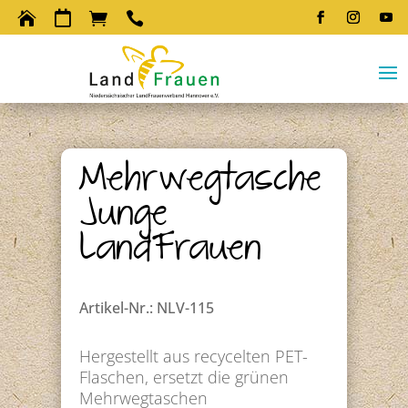




Mehrwegtasche
Junge
LandFrauen
Artikel-Nr.: NLV-115
Hergestellt aus recycelten PET-
Flaschen, ersetzt die grünen
Mehrwegtaschen