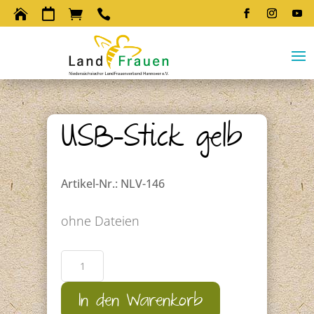




USB-Stick gelb
Artikel-Nr.: NLV-146
ohne Dateien
USB-
Stick
gelb
In den Warenkorb
Menge