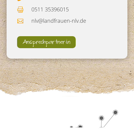
0511 35396015

nlv@landfrauen-nlv.de

Ansprechpartner:in