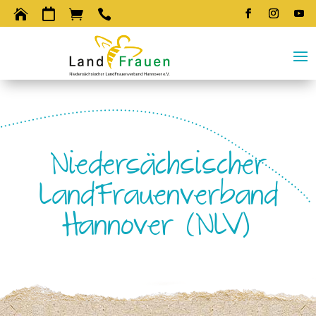




Niedersächsischer
LandFrauenverband
Hannover (NLV)