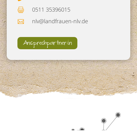
0511 35396015

nlv@landfrauen-nlv.de

Ansprechpartner:in