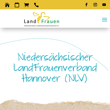




Niedersächsischer
LandFrauenverband
Hannover (NLV)