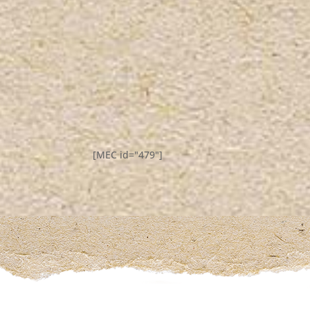
[MEC id="479"]