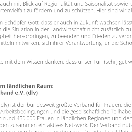
ch mit Blick auf Regionalität und Saisonalität sowie 
envielfalt zu fördern und zu schützen. Hier sind wir al
den Schöpfer-Gott, dass er auch in Zukunft wachsen läs
die Situation in der Landwirtschaft nicht zusätzlich zu
pheit hervorbringen, zu beenden und Frieden zu verbrei
itteln mitwirken, sich ihrer Verantwortung für die Sc
te mit dem Wissen danken, dass unser Tun (sehr) gut w
 im ländlichen Raum:
and e.V. (dlv)
dlv) ist der bundesweit größte Verband für Frauen, di
die Arbeitsbedingungen und die gesellschaftliche Teilha
 von rund 450.000 Frauen in ländlichen Regionen und d
en zusammen ein aktives Netzwerk. Der Verband nutzt s
Situation von Frauen zu verbessern. Präsidentin ist Pet