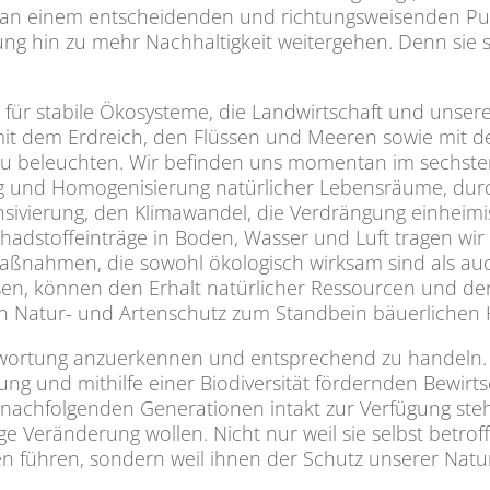
her an einem entscheidenden und richtungsweisenden Pu
g hin zu mehr Nachhaltigkeit weitergehen. Denn sie s
age für stabile Ökosysteme, die Landwirtschaft und uns
it dem Erdreich, den Flüssen und Meeren sowie mit dem
zu beleuchten. Wir befinden uns momentan im sechste
ng und Homogenisierung natürlicher Lebensräume, dur
sivierung, den Klimawandel, die Verdrängung einheimis
adstoffeinträge in Boden, Wasser und Luft tragen wir
tzmaßnahmen, die sowohl ökologisch wirksam sind als au
n, können den Erhalt natürlicher Ressourcen und der 
den Natur- und Artenschutz zum Standbein bäuerlichen
ntwortung anzuerkennen und entsprechend zu handeln.
ng und mithilfe einer Biodiversität fördernden Bewir
nachfolgenden Generationen intakt zur Verfügung ste
e Veränderung wollen. Nicht nur weil sie selbst betrof
 führen, sondern weil ihnen der Schutz unserer Natur 