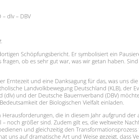
 – dlv – DBV
.
dortigen Schöpfungsbericht. Er symbolisiert ein Pausi
 fragen, ob es sehr gut war, was wir getan haben. Sin
er Erntezeit und eine Danksagung für das, was uns di
atholische Landvolkbewegung Deutschland (KLB), der Ev
 (dlv) und der Deutsche Bauernverband (DBV) möchten
deutsamkeit der Biologischen Vielfalt einladen.
n Herausforderungen, die in diesem Jahr aufgrund der 
l – noch größer sind. Zudem gilt es, die weltweite Nac
ienen und gleichzeitig den Transformationsprozess we
 hat uns auf dramatische Art und Weise gezeigt, dass V