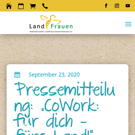




September 23, 2020

Pressemitteilu
ng: „CoWork:
für dich –