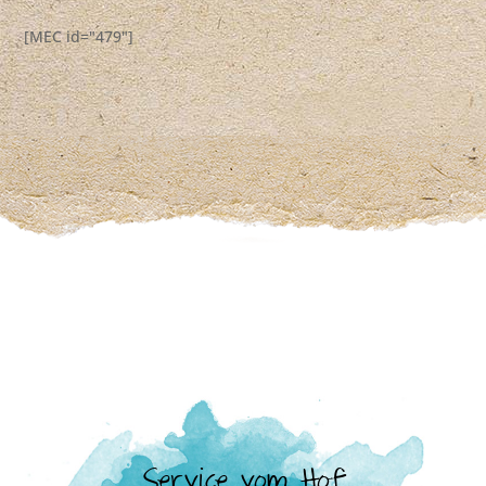
[MEC id="479"]
Service vom Hof