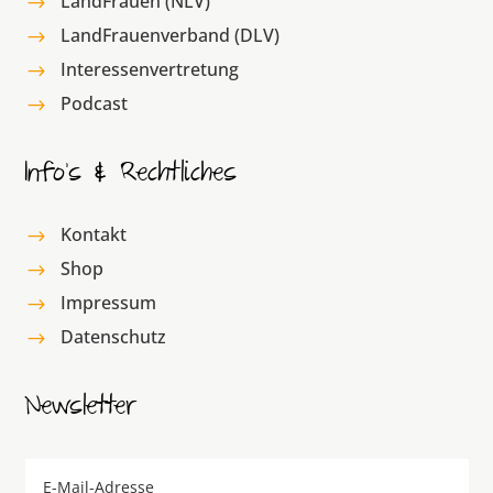
LandFrauen (NLV)
$
LandFrauenverband (DLV)
$
Interessenvertretung
$
Podcast
$
Info’s & Rechtliches
Kontakt
$
Shop
$
Impressum
$
Datenschutz
$
Newsletter